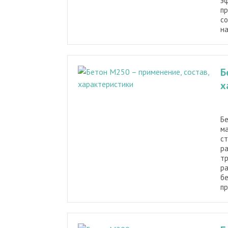
эф
пр
со
на
Б
х
Бе
ма
с
ра
тр
ра
бе
пр