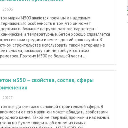
23606
етон марки М500 является прочным и надежным
териалом. Его особенность в том, что он может
держивать большие нагрузки разного характера -
ханические и температурные. Бетон хорошо справляется
агрессивными средами и имеет долгий срок службы. В
стном строительстве использовать такой материал не
еет смысла, поскольку там не требуется таких
раметров. Поэтому М500 по большей части ...
етон м350 – свойства, состав, сферы
рименения
20727
тон всегда считался основной строительной сферы. В
висимости от его марки, он может обладать свойствами
иродного камня. Такой же твердый, прочный и надежный.
годня мы будем говорить об одном из самых