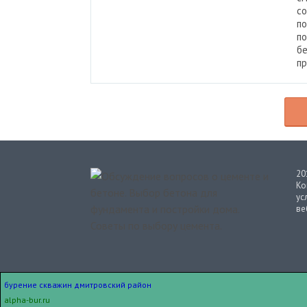
со
по
по
бе
пр
20
Ко
ус
ве
бурение скважин дмитровский район
alpha-bur.ru