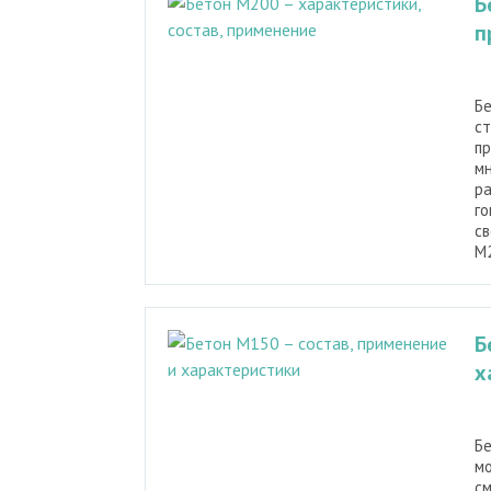
Б
п
Бе
ст
пр
мн
ра
го
св
М2
Б
х
Бе
мо
см