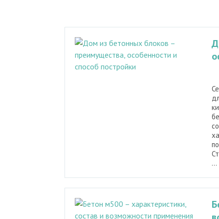
Д
о
Се
дл
ки
бе
с
ха
по
Ст
...
Б
в