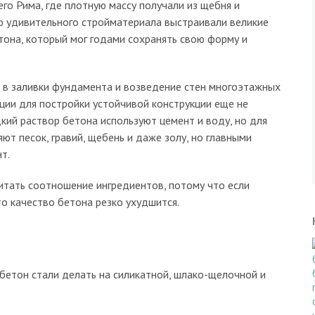
го Рима, где плотную массу получали из щебня и
о удивительного стройматериала выстраивали великие
тона, который мог годами сохранять свою форму и
 в заливки фундамента и возведение стен многоэтажных
ции для постройки устойчивой конструкции еще не
кий раствор бетона используют цемент и воду, но для
ют песок, гравий, щебень и даже золу, но главными
т.
итать соотношение ингредиентов, потому что если
о качество бетона резко ухудшится.
бетон стали делать на силикатной, шлако-щелочной и