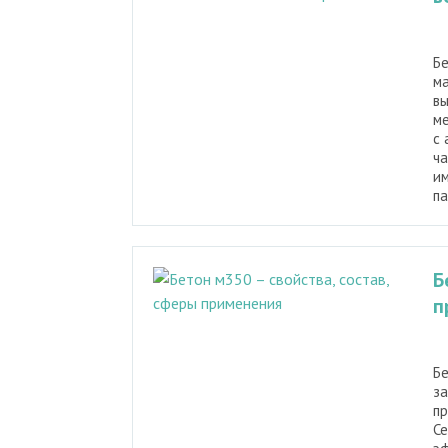
Б
ма
вы
ме
с 
ча
им
па
Б
п
Бе
за
пр
Се