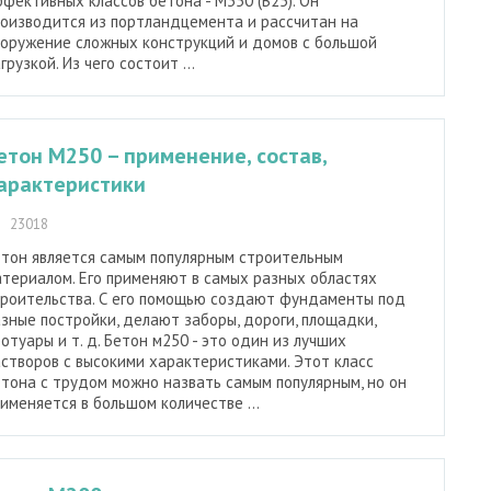
фективных классов бетона - М350 (В25). Он
оизводится из портландцемента и рассчитан на
оружение сложных конструкций и домов с большой
грузкой. Из чего состоит ...
етон М250 – применение, состав,
арактеристики
23018
тон является самым популярным строительным
териалом. Его применяют в самых разных областях
троительства. С его помощью создают фундаменты под
зные постройки, делают заборы, дороги, площадки,
отуары и т. д. Бетон м250 - это один из лучших
створов с высокими характеристиками. Этот класс
тона с трудом можно назвать самым популярным, но он
именяется в большом количестве ...