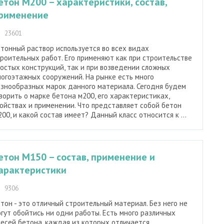
етон М200 – характеристики, состав,
рименение
23601
тонный раствор используется во всех видах
роительных работ. Его применяют как при строительстве
остых конструкций, так и при возведении сложных
огоэтажных сооружений. На рынке есть много
знообразных марок данного материала. Сегодня будем
ворить о марке бетона м200, его характеристиках,
ойствах и применении. Что представляет собой бетон
00, и какой состав имеет? Данный класс относится к ...
етон М150 – состав, применение и
арактеристики
9306
тон - это отличный строительный материал. Без него не
гут обойтись ни одни работы. Есть много различных
есей бетона, каждая из которых отличается